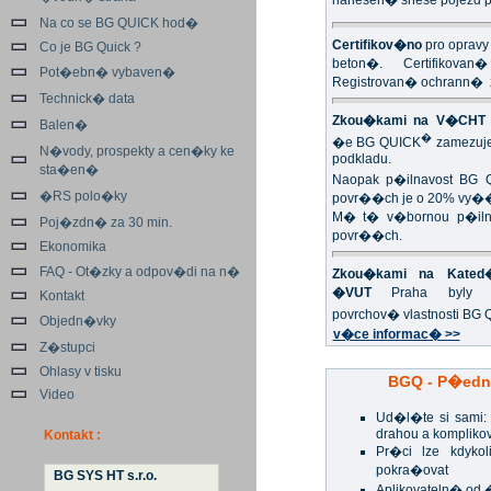
nanesen� snese pojezd p
Na co se BG QUICK hod�
Certifikov�no
pro opravy
Co je BG Quick ?
beton�. Certifikovan
Pot�ebn� vybaven�
Registrovan� ochrann�
Technick� data
Zkou�kami na V�CHT 
Balen�
�
�e BG QUICK
zamezuje
N�vody, prospekty a cen�ky ke
podkladu.
sta�en�
Naopak p�ilnavost BG 
�RS polo�ky
povr��ch je o 20% vy�
M� t� v�bornou p�ilna
Poj�zdn� za 30 min.
povr��ch.
Ekonomika
FAQ - Ot�zky a odpov�di na n�
Zkou�kami na Kated�
�VUT
Praha byly p
Kontakt
povrchov� vlastnosti BG
Objedn�vky
v�ce informac� >>
Z�stupci
Ohlasy v tisku
BGQ - P�edn
Video
Ud�l�te si sami
drahou a kompliko
Kontakt :
Pr�ci lze kdykol
pokra�ovat
BG SYS HT s.r.o.
Aplikovateln� od 