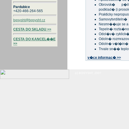
Obrovsk� p�i
Pardubice
podklad� (i proso
+420-466-264-565
Prakticky nepropus
Samovytvrditeln�
bgsysht@bgsysht.cz
Nesmr��uje se a 
Tepeln� rozta�no
CESTA DO SKLADU >>
Odol�v� cyklic
Odoln� rozmrazo
CESTA DO KANCEL��E
>>
Odoln� v�t�in�
Trvale sn�� teplo
v�ce informac� >>
(c) BGSYSHT, 2007