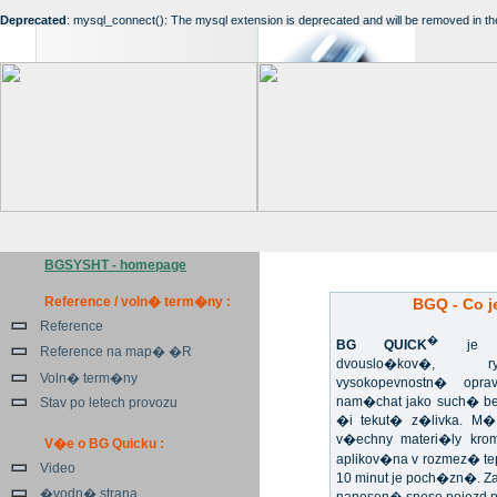
Deprecated
: mysql_connect(): The mysql extension is deprecated and will be removed in th
BGSYSHT - homepage
Reference / voln� term�ny :
BGQ - Co j
Reference
�
BG QUICK
je un
Reference na map� �R
dvouslo�kov�, ryc
Voln� term�ny
vysokopevnostn� opr
nam�chat jako such� b
Stav po letech provozu
�i tekut� z�livka. M�
v�echny materi�ly kr
V�e o BG Quicku :
aplikov�na v rozmez� te
Video
10 minut je poch�zn�. 
�vodn� strana