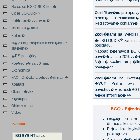
nanesen� snese pojezd p
Na co se BG QUICK hod�
Certifikov�no
pro opravy
Co je BG Quick ?
beton�. Certifikovan
Pot�ebn� vybaven�
Registrovan� ochrann�
Technick� data
Zkou�kami na V�CHT 
Balen�
�
�e BG QUICK
zamezuje
N�vody, prospekty a cen�ky ke
podkladu.
sta�en�
Naopak p�ilnavost BG 
�RS polo�ky
povr��ch je o 20% vy�
M� t� v�bornou p�ilna
Poj�zdn� za 30 min.
povr��ch.
Ekonomika
FAQ - Ot�zky a odpov�di na n�
Zkou�kami na Kated�
�VUT
Praha byly p
Kontakt
povrchov� vlastnosti BG
Objedn�vky
v�ce informac� >>
Z�stupci
Ohlasy v tisku
BGQ - P�edn
Video
Ud�l�te si sami
drahou a kompliko
Kontakt :
Pr�ci lze kdykol
pokra�ovat
BG SYS HT s.r.o.
Aplikovateln� od 