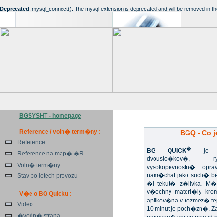
Deprecated
: mysql_connect(): The mysql extension is deprecated and will be removed in th
BGSYSHT - homepage
Reference / voln� term�ny :
BGQ - Co j
Reference
�
BG QUICK
je un
Reference na map� �R
dvouslo�kov�, ryc
Voln� term�ny
vysokopevnostn� opr
nam�chat jako such� b
Stav po letech provozu
�i tekut� z�livka. M�
v�echny materi�ly kr
V�e o BG Quicku :
aplikov�na v rozmez� te
Video
10 minut je poch�zn�. 
�vodn� strana