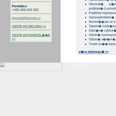
Obrovsk� p�i
Pardubice
podklad� (i proso
+420-466-264-565
Prakticky nepropus
Samovytvrditeln�
bgsysht@bgsysht.cz
Nesmr��uje se a 
Tepeln� rozta�no
CESTA DO SKLADU >>
Odol�v� cyklic
Odoln� rozmrazo
CESTA DO KANCEL��E
>>
Odoln� v�t�in�
Trvale sn�� teplo
v�ce informac� >>
(c) BGSYSHT, 2007