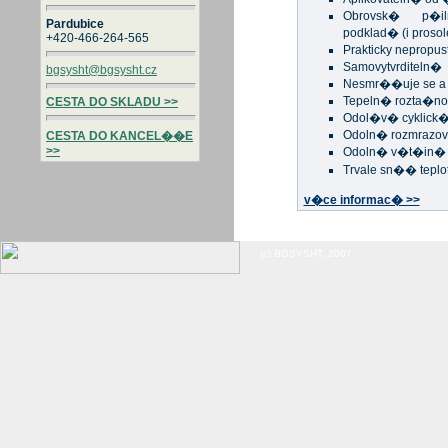
Obrovsk� p�i
Pardubice
podklad� (i proso
+420-466-264-565
Prakticky nepropus
Samovytvrditeln�
bgsysht@bgsysht.cz
Nesmr��uje se a 
Tepeln� rozta�no
CESTA DO SKLADU >>
Odol�v� cyklic
Odoln� rozmrazo
CESTA DO KANCEL��E
>>
Odoln� v�t�in�
Trvale sn�� teplo
v�ce informac� >>
(c) BGSYSHT, 2007