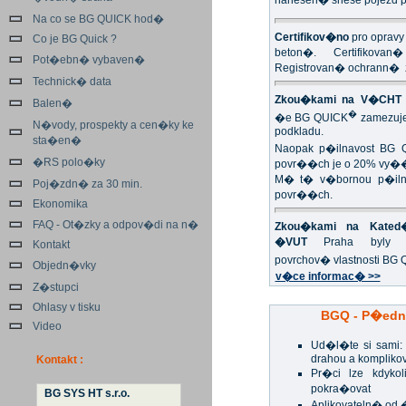
nanesen� snese pojezd p
Na co se BG QUICK hod�
Certifikov�no
pro opravy
Co je BG Quick ?
beton�. Certifikovan
Pot�ebn� vybaven�
Registrovan� ochrann�
Technick� data
Zkou�kami na V�CHT 
Balen�
�
�e BG QUICK
zamezuje
N�vody, prospekty a cen�ky ke
podkladu.
sta�en�
Naopak p�ilnavost BG 
�RS polo�ky
povr��ch je o 20% vy�
M� t� v�bornou p�ilna
Poj�zdn� za 30 min.
povr��ch.
Ekonomika
FAQ - Ot�zky a odpov�di na n�
Zkou�kami na Kated�
�VUT
Praha byly p
Kontakt
povrchov� vlastnosti BG
Objedn�vky
v�ce informac� >>
Z�stupci
Ohlasy v tisku
BGQ - P�edn
Video
Ud�l�te si sami
drahou a kompliko
Kontakt :
Pr�ci lze kdykol
pokra�ovat
BG SYS HT s.r.o.
Aplikovateln� od 