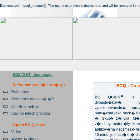
Deprecated
: mysql_connect(): The mysql extension is deprecated and will be removed in th
BGSYSHT - homepage
Reference / voln� term�ny :
BGQ - Co j
Reference
�
BG QUICK
je un
Reference na map� �R
dvouslo�kov�, ryc
Voln� term�ny
vysokopevnostn� opr
nam�chat jako such� b
Stav po letech provozu
�i tekut� z�livka. M�
v�echny materi�ly kr
V�e o BG Quicku :
aplikov�na v rozmez� te
Video
10 minut je poch�zn�. 
�vodn� strana