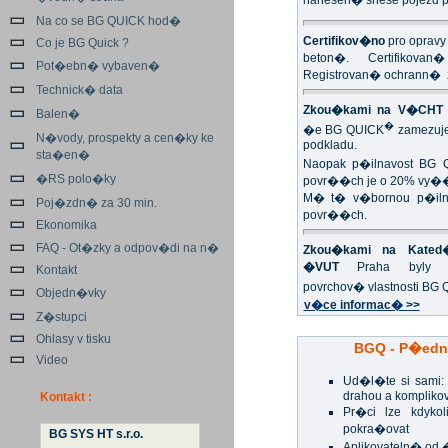
nanesen� snese pojezd p
Na co se BG QUICK hod�
Certifikov�no
pro opravy
Co je BG Quick ?
beton�. Certifikovan
Pot�ebn� vybaven�
Registrovan� ochrann�
Technick� data
Zkou�kami na V�CHT 
Balen�
�
�e BG QUICK
zamezuje
N�vody, prospekty a cen�ky ke
podkladu.
sta�en�
Naopak p�ilnavost BG 
�RS polo�ky
povr��ch je o 20% vy�
M� t� v�bornou p�ilna
Poj�zdn� za 30 min.
povr��ch.
Ekonomika
FAQ - Ot�zky a odpov�di na n�
Zkou�kami na Kated�
�VUT
Praha byly p
Kontakt
povrchov� vlastnosti BG
Objedn�vky
v�ce informac� >>
Z�stupci
Ohlasy v tisku
BGQ - P�edn
Video
Ud�l�te si sami
drahou a kompliko
Kontakt :
Pr�ci lze kdykol
pokra�ovat
BG SYS HT s.r.o.
Aplikovateln� od 