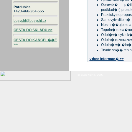
Obrovsk� p�i
Pardubice
podklad� (i proso
+420-466-264-565
Prakticky nepropus
Samovytvrditeln�
bgsysht@bgsysht.cz
Nesmr��uje se a 
Tepeln� rozta�no
CESTA DO SKLADU >>
Odol�v� cyklic
Odoln� rozmrazo
CESTA DO KANCEL��E
>>
Odoln� v�t�in�
Trvale sn�� teplo
v�ce informac� >>
(c) BGSYSHT, 2007