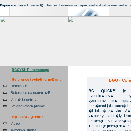
Deprecated
: mysql_connect(): The mysql extension is deprecated and will be removed in th
BGSYSHT - homepage
Reference / voln� term�ny :
BGQ - Co j
Reference
�
BG QUICK
je un
Reference na map� �R
dvouslo�kov�, ryc
Voln� term�ny
vysokopevnostn� opr
nam�chat jako such� b
Stav po letech provozu
�i tekut� z�livka. M�
v�echny materi�ly kr
V�e o BG Quicku :
aplikov�na v rozmez� te
Video
10 minut je poch�zn�. 
�vodn� strana