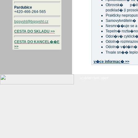
Obrovsk� p�i
Pardubice
podklad� (i proso
+420-466-264-565
Prakticky nepropus
Samovytvrditeln�
bgsysht@bgsysht.cz
Nesmr��uje se a 
Tepeln� rozta�no
CESTA DO SKLADU >>
Odol�v� cyklic
Odoln� rozmrazo
CESTA DO KANCEL��E
>>
Odoln� v�t�in�
Trvale sn�� teplo
v�ce informac� >>
(c) BGSYSHT, 2007