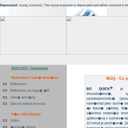
Deprecated
: mysql_connect(): The mysql extension is deprecated and will be removed in th
BGSYSHT - homepage
Reference / voln� term�ny :
BGQ - Co j
Reference
�
BG QUICK
je un
Reference na map� �R
dvouslo�kov�, ryc
Voln� term�ny
vysokopevnostn� opr
nam�chat jako such� b
Stav po letech provozu
�i tekut� z�livka. M�
v�echny materi�ly kr
V�e o BG Quicku :
aplikov�na v rozmez� te
Video
10 minut je poch�zn�. 
�vodn� strana