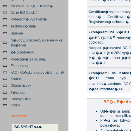
nanesen� snese pojezd p
Na co se BG QUICK hod�
Certifikov�no
pro opravy
Co je BG Quick ?
beton�. Certifikovan
Pot�ebn� vybaven�
Registrovan� ochrann�
Technick� data
Zkou�kami na V�CHT 
Balen�
�
�e BG QUICK
zamezuje
N�vody, prospekty a cen�ky ke
podkladu.
sta�en�
Naopak p�ilnavost BG 
�RS polo�ky
povr��ch je o 20% vy�
M� t� v�bornou p�ilna
Poj�zdn� za 30 min.
povr��ch.
Ekonomika
FAQ - Ot�zky a odpov�di na n�
Zkou�kami na Kated�
�VUT
Praha byly p
Kontakt
povrchov� vlastnosti BG
Objedn�vky
v�ce informac� >>
Z�stupci
Ohlasy v tisku
BGQ - P�edn
Video
Ud�l�te si sami
drahou a kompliko
Kontakt :
Pr�ci lze kdykol
pokra�ovat
BG SYS HT s.r.o.
Aplikovateln� od 