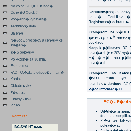
nanesen� snese pojezd p
Na co se BG QUICK hod�
Certifikov�no
pro opravy
Co je BG Quick ?
beton�. Certifikovan
Pot�ebn� vybaven�
Registrovan� ochrann�
Technick� data
Zkou�kami na V�CHT 
Balen�
�
�e BG QUICK
zamezuje
N�vody, prospekty a cen�ky ke
podkladu.
sta�en�
Naopak p�ilnavost BG 
�RS polo�ky
povr��ch je o 20% vy�
M� t� v�bornou p�ilna
Poj�zdn� za 30 min.
povr��ch.
Ekonomika
FAQ - Ot�zky a odpov�di na n�
Zkou�kami na Kated�
�VUT
Praha byly p
Kontakt
povrchov� vlastnosti BG
Objedn�vky
v�ce informac� >>
Z�stupci
Ohlasy v tisku
BGQ - P�edn
Video
Ud�l�te si sami
drahou a kompliko
Kontakt :
Pr�ci lze kdykol
pokra�ovat
BG SYS HT s.r.o.
Aplikovateln� od 