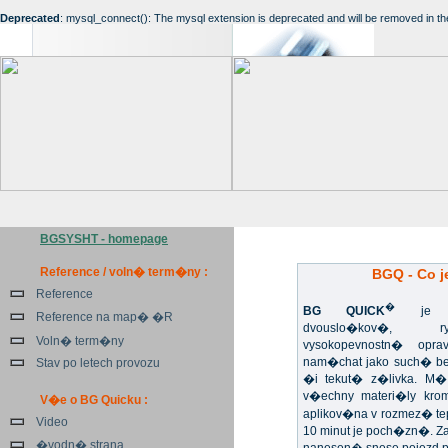
Deprecated
: mysql_connect(): The mysql extension is deprecated and will be removed in th
BGSYSHT - homepage
Reference / voln� term�ny :
BGQ - Co j
Reference
�
BG QUICK
je un
Reference na map� �R
dvouslo�kov�, ryc
Voln� term�ny
vysokopevnostn� opr
nam�chat jako such� b
Stav po letech provozu
�i tekut� z�livka. M�
v�echny materi�ly kr
V�e o BG Quicku :
aplikov�na v rozmez� te
Video
10 minut je poch�zn�. 
�vodn� strana