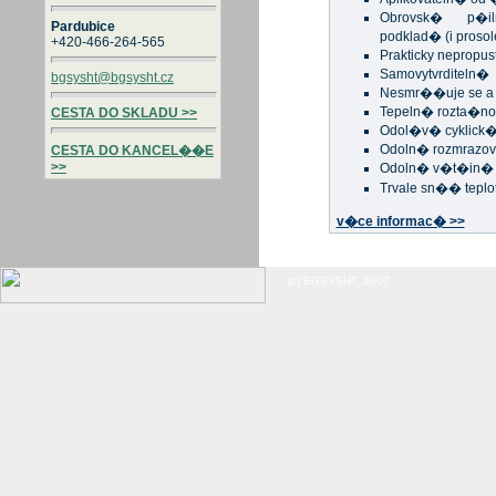
Obrovsk� p�i
Pardubice
podklad� (i proso
+420-466-264-565
Prakticky nepropus
Samovytvrditeln�
bgsysht@bgsysht.cz
Nesmr��uje se a 
Tepeln� rozta�no
CESTA DO SKLADU >>
Odol�v� cyklic
Odoln� rozmrazo
CESTA DO KANCEL��E
>>
Odoln� v�t�in�
Trvale sn�� teplo
v�ce informac� >>
(c) BGSYSHT, 2007