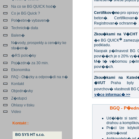
nanesen� snese pojezd p
Na co se BG QUICK hod�
Certifikov�no
pro opravy
Co je BG Quick ?
beton�. Certifikovan
Pot�ebn� vybaven�
Registrovan� ochrann�
Technick� data
Zkou�kami na V�CHT 
Balen�
�
�e BG QUICK
zamezuje
N�vody, prospekty a cen�ky ke
podkladu.
sta�en�
Naopak p�ilnavost BG 
�RS polo�ky
povr��ch je o 20% vy�
M� t� v�bornou p�ilna
Poj�zdn� za 30 min.
povr��ch.
Ekonomika
FAQ - Ot�zky a odpov�di na n�
Zkou�kami na Kated�
�VUT
Praha byly p
Kontakt
povrchov� vlastnosti BG
Objedn�vky
v�ce informac� >>
Z�stupci
Ohlasy v tisku
BGQ - P�edn
Video
Ud�l�te si sami
drahou a kompliko
Kontakt :
Pr�ci lze kdykol
pokra�ovat
BG SYS HT s.r.o.
Aplikovateln� od 