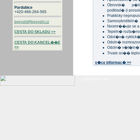
Obrovsk� p�i
Pardubice
podklad� (i proso
+420-466-264-565
Prakticky nepropus
Samovytvrditeln�
bgsysht@bgsysht.cz
Nesmr��uje se a 
Tepeln� rozta�no
CESTA DO SKLADU >>
Odol�v� cyklic
Odoln� rozmrazo
CESTA DO KANCEL��E
>>
Odoln� v�t�in�
Trvale sn�� teplo
v�ce informac� >>
(c) BGSYSHT, 2007