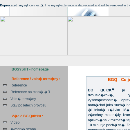
Deprecated
: mysql_connect(): The mysql extension is deprecated and will be removed in th
BGSYSHT - homepage
Reference / voln� term�ny :
BGQ - Co j
Reference
�
BG QUICK
je un
Reference na map� �R
dvouslo�kov�, ryc
Voln� term�ny
vysokopevnostn� opr
nam�chat jako such� b
Stav po letech provozu
�i tekut� z�livka. M�
v�echny materi�ly kr
V�e o BG Quicku :
aplikov�na v rozmez� te
Video
10 minut je poch�zn�. 
�vodn� strana